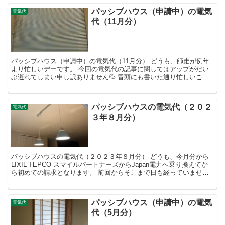
パッシブハウス（申請中）の電気
電気代
代（11月分）
パッシブハウス（申請中）の電気代（11月分） どうも、師走が例年
より忙しいデーです。 今回の電気代の記事に関してはアップがだい
ぶ遅れてしまい申し訳ありません💦 冒頭にも書いた通り忙しいこと
を言い訳にしたいと思います💦 11月の電気代 早速で...
パッシブハウスの電気代（２０２
電気代
３年８月分）
パッシブハウスの電気代（２０２３年８月分） どうも、今月分から
LIXIL TEPCO スマイルパートナーズからJapan電力へ乗り換えてか
ら初めての請求となります。 前回からそこまで日も経っていません
が、請求確定日にも変更があったため少し早...
パッシブハウス（申請中）の電気
電気代
代（5月分）