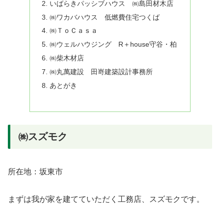
いばらきパッシブハウス ㈱島田材木店
㈱ワカバハウス 低燃費住宅つくば
㈱ＴｏＣａｓａ
㈱ウェルハウジング R＋house守谷・柏
㈱柴木材店
㈱丸萬建設 田嵜建築設計事務所
あとがき
㈱スズモク
所在地：坂東市
まずは我が家を建てていただく工務店、スズモクです。