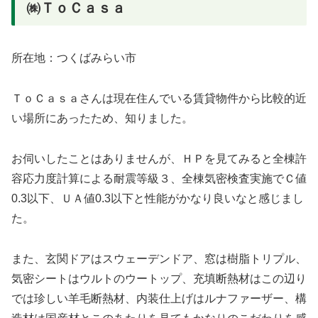
㈱ＴｏＣａｓａ
所在地：つくばみらい市
ＴｏＣａｓａさんは現在住んでいる賃貸物件から比較的近
い場所にあったため、知りました。
お伺いしたことはありませんが、ＨＰを見てみると全棟許
容応力度計算による耐震等級３、全棟気密検査実施でＣ値
0.3以下、ＵＡ値0.3以下と性能がかなり良いなと感じまし
た。
また、玄関ドアはスウェーデンドア、窓は樹脂トリプル、
気密シートはウルトのウートップ、充填断熱材はこの辺り
では珍しい羊毛断熱材、内装仕上げはルナファーザー、構