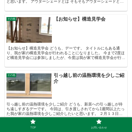
と思います。 アウターシェードとは そもそもアウターシェードと
は、窓の外側につける日よけのことで、使用すると日差し...
【お知らせ】構造見学会
その他
【お知らせ】構造見学会 どうも、デーです。 タイトルにもある通
り、我が家の構造見学会が行われることになりました。 今まで2度ほ
ど構造見学会には参加しましたが、今度は我が家で構造見学会が行わ
れるということで、、、 私も参加してみたい♪ 一応工...
引っ越し前の温熱環境を少しご紹
その他
介
引っ越し前の温熱環境を少しご紹介 どうも、新居への引っ越しが待
ち遠しすぎるデーです。 今回は、引き渡しされてから1週間以上たっ
た我が家の温熱環境を少しご紹介したいと思います。 ２月１３日朝
の温湿度 2月14日夕方の温湿度 まずは引き渡しを受...
TOP
お問い合わせ
車庫が出来ました♪
その他