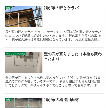
我が家の軒とケラバ
仕様
我が家の軒とケラバ どうも、デーです。 今回は我が家の軒とケラバ
の出について簡単に紹介したいと思います。 軒の出とケラバの出 ま
ず、我が家の屋根は片流れ屋根になっています。 片流れ屋根の簡単
なイメージ図 軒の水上（高い方）、水下（低い方）ケ...
壁の穴が直りました（水栓も変わ
パッシブハウス関連
ったよ♪）
壁の穴が直りました（水栓も変わったよ♪） どうも、調子乗って2日
連続でブログを書いているデーです。 あまり飛ばすとまた期間が空
いてしまうので、今後もボチボチで行こうと思っております。 さ
て、タイトルにも書きましたが我が家の壁の穴が直りました...
我が家の構造用面材
仕様