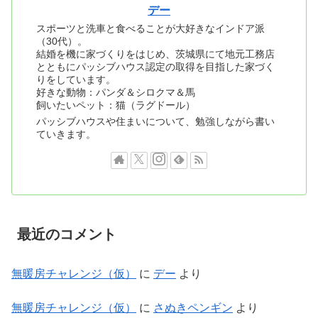
デー
スポーツと洗車と食べることが大好きなインドア派
（30代）。
結婚を機に家づくりをはじめ、茨城県にて地元工務店
とともにパッシブハウス認定の取得を目指した家づく
りをしています。
好きな動物：パンダ＆シロクマ＆馬
飼いたいペット：猫（ラグドール）
パッシブハウスや住まいについて、勉強しながら書い
ていきます。
最近のコメント
無暖房チャレンジ（仮）
に
デー
より
無暖房チャレンジ（仮）
に
さぬきペンギン
より